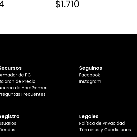
4
$1.710
X25U
Recursos
Seguinos
Armador de PC
Facebook
Bajaron de Precio
Instagram
Acerca de HardGamers
Preguntas Frecuentes
Registro
Legales
Usuarios
Política de Privacidad
Tiendas
Términos y Condiciones