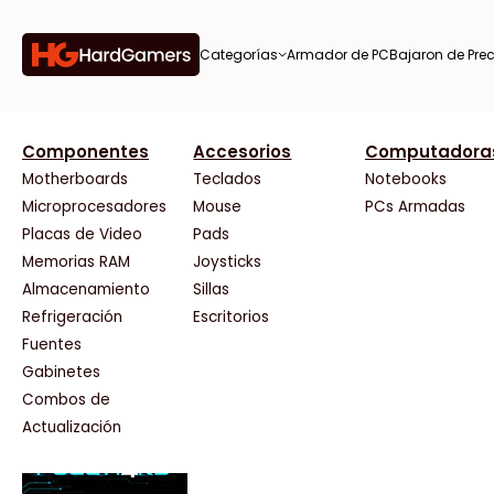
Categorías
Armador de PC
Bajaron de Prec
orías
Componentes
Accesorios
Computadora
AMD
CX
37 Bytes
Gigabyte Ao
Tiendas destacadas
or de
Motherboards
Teclados
Notebooks
AOC
Cooler Master
Acuario Insumos
HP
Microprocesadores
Mouse
PCs Armadas
AULA
Corsair
ArmyTech
HyperX
Placas de Video
Pads
Acer
Cougar
Backup Computación
INNO3D
Memorias RAM
Joysticks
on de
Adata
Crucial
Click Gaming
Intel
Almacenamiento
Sillas
AeroCool
Deepcool
Compufan Store
Kingston
Antec
Dell
Dinobyte
Lenovo
Refrigeración
Escritorios
Arkham
EVGA
Full H4rd
Logitech
Fuentes
as
Asrock
Gamemax
Gaming City
MSI
Gabinetes
Asus
Genesis
Gezatek
NVIDIA GeFo
Combos de
BenQ
Genius
GoldenTech Store
NZXT
s
Actualización