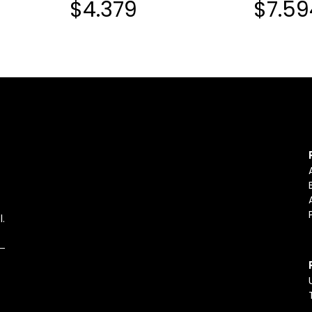
$4.379
$7.59
l.