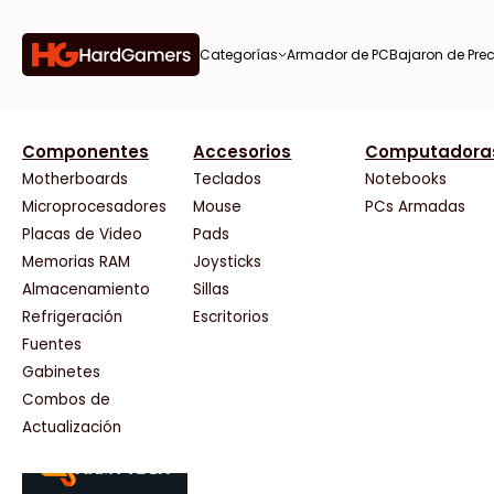
Categorías
Armador de PC
Bajaron de Prec
orías
Componentes
Accesorios
Computadora
AMD
CX
37 Bytes
Gigabyte Ao
Tiendas destacadas
or de
Motherboards
Teclados
Notebooks
AOC
Cooler Master
Acuario Insumos
HP
Microprocesadores
Mouse
PCs Armadas
AULA
Corsair
ArmyTech
HyperX
Placas de Video
Pads
Acer
Cougar
Backup Computación
INNO3D
Memorias RAM
Joysticks
on de
Adata
Crucial
Click Gaming
Intel
Almacenamiento
Sillas
AeroCool
Deepcool
Compufan Store
Kingston
Antec
Dell
Dinobyte
Lenovo
Refrigeración
Escritorios
Arkham
EVGA
Full H4rd
Logitech
Fuentes
as
Asrock
Gamemax
Gaming City
MSI
Gabinetes
Asus
Genesis
Gezatek
NVIDIA GeFo
Combos de
BenQ
Genius
GoldenTech Store
NZXT
s
Actualización