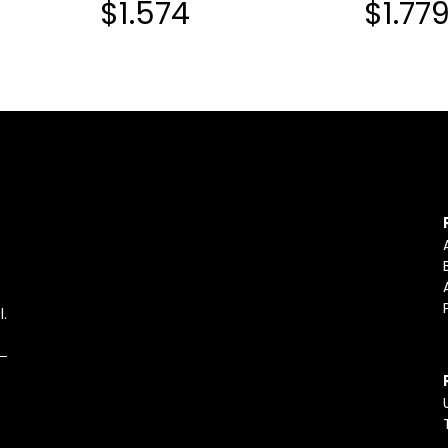
$1.574
$1.77
25U
l.