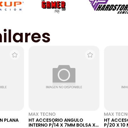
ilares
MAX TECNO
MAX TEC
N PLANA
HT ACCESORIO ANGULO
HT ACCES
INTERNO P/14 X 7MM BOLSA X
P/20 X 10