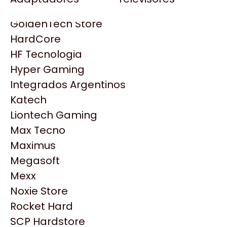
Gezatek
Gigabyte Aorus
GoldenTech Store
HP
HardCore
HyperX
HF Tecnologia
INNO3D
Hyper Gaming
Intel
Integrados Argentinos
Kingston
Katech
Lenovo
Liontech Gaming
Logitech
Max Tecno
MSI
Maximus
NVIDIA GeForce
Productos
Megasoft
NZXT
Mexx
PNY
Noxie Store
Similares
Palit
Rocket Hard
Philips
SCP Hardstore
Explorá más productos similares