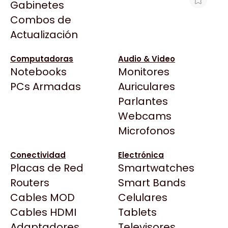
Gabinetes
Arkham
Combos de
LECTOR HONEYWELL SOLARIS XP
Asrock
Actualización
7990G 1D/2D USB OMNIDI
Asus
$348.619
BenQ
Computadoras
Audio & Video
Ver producto en la página de Max Tecno
Notebooks
Monitores
CX
Todas las Tiendas
PCs Armadas
Auriculares
Cooler Master
37 Bytes
Parlantes
Corsair
Acuario Insumos
Webcams
Cougar
ArmyTech
Microfonos
Crucial
Backup Computación
Deepcool
Conectividad
Electrónica
Click Gaming
Dell
Placas de Red
Smartwatches
Compufan Store
EVGA
Routers
Smart Bands
Dinobyte
Gamemax
Cables MOD
Celulares
Full H4rd
Genesis
Cables HDMI
Tablets
Gaming City
Adaptadores
Genius
Televisores