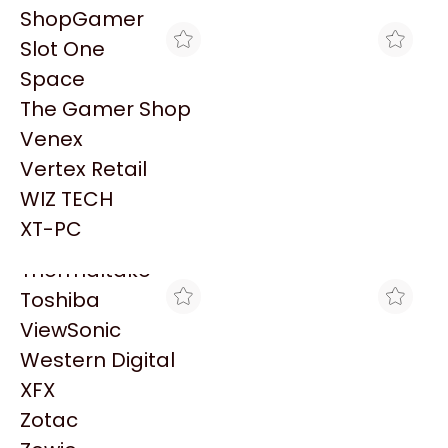
PowerColor
ShopGamer
Razer
Slot One
Redragon
Space
Samsung
The Gamer Shop
Sandisk
Venex
Sapphire
Vertex Retail
Seagate
MAX TECNO
MAX TECNO
WIZ TECH
LECTOR HONEYWELL
LECTOR HONEYWELL
Sentey
1400G USB 1D/2D/PDF417
1470G USB 1D/2D-QR-
XT-PC
$248.321
$185.027
C/BASE(I)
PDF417 C/BASE
Solarmax
Thermaltake
Toshiba
ViewSonic
Western Digital
XFX
Zotac
MAX TECNO
MAX TECNO