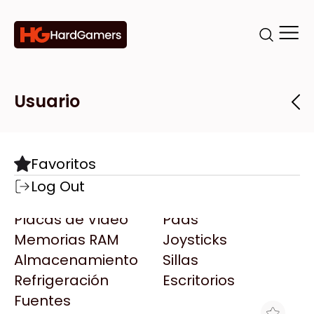
Categorías
Marcas
Tiendas
Usuario
Componentes
Accesorios
Todas las Marcas
Destacadas
Favoritos
Motherboards
Teclados
AMD
Log Out
Microprocesadores
Mouse
AOC
Placas de Video
Pads
AULA
Memorias RAM
Joysticks
Acer
Almacenamiento
Sillas
Adata
Refrigeración
Escritorios
AeroCool
Fuentes
Antec