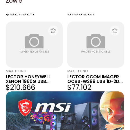
Zowie
LECTOR HONEYWELL
LECTOR OCOM IMAGER
1472G 2D BT BLACK USB
OCBS-W239 USB 1D-2D
$321.924
$103.281
WIRELESS
2.4GWIRELES
MAX TECNO
MAX TECNO
LECTOR HONEYWELL
LECTOR OCOM IMAGER
XENON 1960G USB
OCBS-W288 USB 1D-2D
$210.666
$77.102
BLACK,1-2D PDF QR
2.4GWIRELES