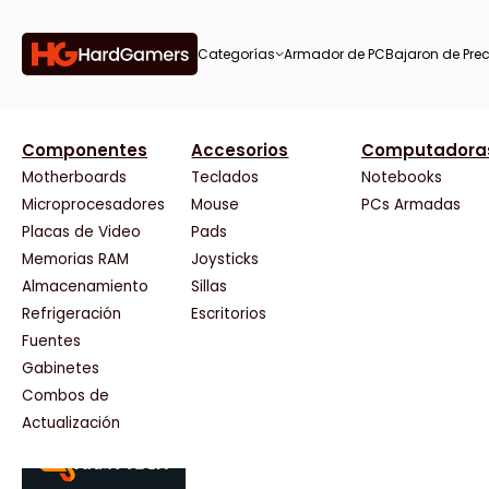
Categorías
Armador de PC
Bajaron de Prec
orías
Componentes
Accesorios
Computadora
AMD
CX
37 Bytes
Gigabyte Ao
Tiendas destacadas
or de
Motherboards
Teclados
Notebooks
AOC
Cooler Master
Acuario Insumos
HP
Microprocesadores
Mouse
PCs Armadas
AULA
Corsair
ArmyTech
HyperX
Placas de Video
Pads
Acer
Cougar
Backup Computación
INNO3D
Memorias RAM
Joysticks
on de
Adata
Crucial
Click Gaming
Intel
Almacenamiento
Sillas
AeroCool
Deepcool
Compufan Store
Kingston
Antec
Dell
Dinobyte
Lenovo
Refrigeración
Escritorios
Arkham
EVGA
Full H4rd
Logitech
Fuentes
as
Asrock
Gamemax
Gaming City
MSI
Gabinetes
Asus
Genesis
Gezatek
NVIDIA GeFo
Combos de
BenQ
Genius
GoldenTech Store
NZXT
s
Actualización