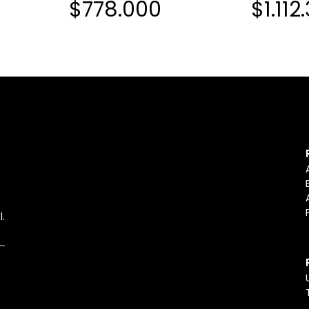
$778.000
$1.112
l.