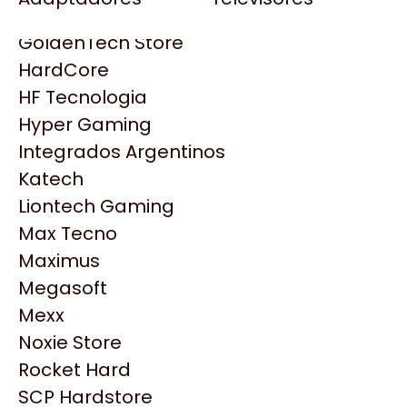
Gezatek
Gigabyte Aorus
GoldenTech Store
HP
HardCore
HyperX
HF Tecnologia
INNO3D
Hyper Gaming
Intel
Integrados Argentinos
Kingston
Katech
Lenovo
Liontech Gaming
Logitech
Max Tecno
MSI
Maximus
NVIDIA GeForce
Productos
Megasoft
NZXT
Mexx
PNY
Noxie Store
Similares
Palit
Rocket Hard
Philips
SCP Hardstore
Explorá más productos similares