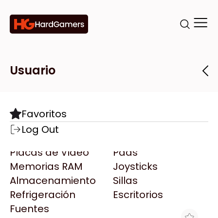
Categorías
Marcas
Tiendas
Usuario
Componentes
Accesorios
Todas las Marcas
Destacadas
Favoritos
Motherboards
Teclados
AMD
Log Out
Microprocesadores
Mouse
AOC
Placas de Video
Pads
AULA
Memorias RAM
Joysticks
Acer
Almacenamiento
Sillas
Adata
Refrigeración
Escritorios
AeroCool
Fuentes
Antec