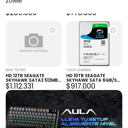
Zowie
HD 2TB SEAGATE
HD 8TB SEAGATE
SKYHAWK 5400 RPM
SKYHAWK SATA3 256MB
$289.000
$778.000
256MB SATA3
CCTV 5400 RPM
MAX TECNO
CLICK GAMING
HD 12TB SEAGATE
HD 10TB SEAGATE
SKYHAWK SATA3 512MB
SKYHAWK SATA 6GB/S
$1.112.331
$917.000
CCTV
7200 256MB CCTV