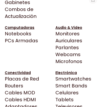
Gabinetes
Arkham
Combos de
HD 2TB SEAGATE SKYHAWK SATA3
Asrock
Actualización
256MB CCTV
Asus
$298.681
BenQ
Computadoras
Audio & Video
Ver producto en la página de Max Tecno
Notebooks
Monitores
CX
Todas las Tiendas
PCs Armadas
Auriculares
Cooler Master
37 Bytes
Parlantes
Corsair
Acuario Insumos
Webcams
Cougar
ArmyTech
Microfonos
Crucial
Backup Computación
Deepcool
Conectividad
Electrónica
Click Gaming
Dell
Placas de Red
Smartwatches
Compufan Store
EVGA
Routers
Smart Bands
Dinobyte
Gamemax
Cables MOD
Celulares
Full H4rd
Genesis
Cables HDMI
Tablets
Gaming City
Adaptadores
Genius
Televisores