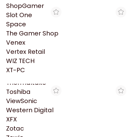
PowerColor
ShopGamer
Razer
Slot One
Redragon
Space
Samsung
The Gamer Shop
Sandisk
Venex
Sapphire
Vertex Retail
Seagate
MAX TECNO
MAX TECNO
WIZ TECH
HD 10TB SEAGATE
HD 1TB SEAGATE
Sentey
SKYHAWK SATA3 256MB
SKYHAWK SATA3 256MB
XT-PC
$947.276
$234.033
CCTV
CCTV
Solarmax
Thermaltake
Toshiba
ViewSonic
Western Digital
XFX
Zotac
CLICK GAMING
CLICK GAMING