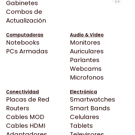
Gabinetes
Arkham
Combos de
HPE DL380/DL560 G11 2U HIGH
Asrock
Actualización
PERFORMANCE FAN KIT
Asus
$1.166.897
BenQ
Computadoras
Audio & Video
Ver producto en la página de Max Tecno
Notebooks
Monitores
CX
Todas las Tiendas
PCs Armadas
Auriculares
Cooler Master
37 Bytes
Parlantes
Corsair
Acuario Insumos
Webcams
Cougar
ArmyTech
Microfonos
Crucial
Backup Computación
Deepcool
Conectividad
Electrónica
Click Gaming
Dell
Placas de Red
Smartwatches
Compufan Store
EVGA
Routers
Smart Bands
Dinobyte
Gamemax
Cables MOD
Celulares
Full H4rd
Genesis
Cables HDMI
Tablets
Gaming City
Adaptadores
Genius
Televisores