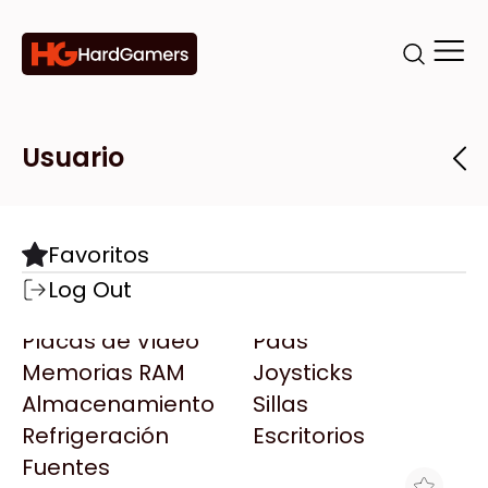
Categorías
Marcas
Tiendas
Usuario
Componentes
Accesorios
Todas las Marcas
Destacadas
Favoritos
Motherboards
Teclados
AMD
Log Out
Microprocesadores
Mouse
AOC
Placas de Video
Pads
AULA
Memorias RAM
Joysticks
Acer
Almacenamiento
Sillas
Adata
Refrigeración
Escritorios
AeroCool
Fuentes
Antec