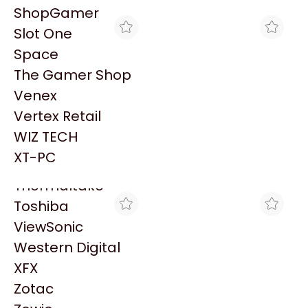
PowerColor
ShopGamer
Razer
Slot One
Redragon
Space
Samsung
The Gamer Shop
Sandisk
Venex
Sapphire
Vertex Retail
Seagate
MAX TECNO
MAX TECNO
WIZ TECH
HPE DL380/DL560 G11
FAN KIT HPE DL380 G11 2U
Sentey
HIGH PERF 2U HS KIT
STANDARD (2XSINGLE-
XT-PC
$280.832
$143.228
ROTOR)
Solarmax
Thermaltake
Toshiba
ViewSonic
Western Digital
XFX
Zotac
MAX TECNO
MAX TECNO