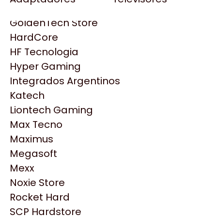
Gezatek
Gigabyte Aorus
GoldenTech Store
HP
HardCore
HyperX
HF Tecnologia
INNO3D
Hyper Gaming
Intel
Integrados Argentinos
Kingston
Katech
Lenovo
Liontech Gaming
Logitech
Max Tecno
MSI
Maximus
NVIDIA GeForce
Productos
Megasoft
NZXT
Mexx
PNY
Noxie Store
Similares
Palit
Rocket Hard
Philips
SCP Hardstore
Explorá más productos similares