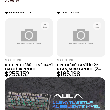
Zowie
HPE DL36X GEN10+ HIGH
HPE DL38X GEN10 PLUS
PERF FAN KIT
MAXIMUM PERFORMANCE
$858.074
$437.118
FAN KIT
MAX TECNO
MAX TECNO
KIT HPE DL380 GEN9 BAY1
HPE DL3X0 GEN11 1U 2P
CAGE/BKPLN KIT
STANDARD FAN KIT (2
$255.152
$165.138
FANS)