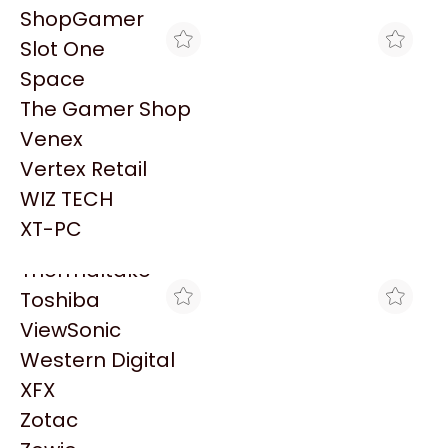
PowerColor
ShopGamer
Razer
Slot One
Redragon
Space
Samsung
The Gamer Shop
Sandisk
Venex
Sapphire
Vertex Retail
Seagate
MAX TECNO
MAX TECNO
WIZ TECH
HPE DL380/DL560 G11 2U
FAN KIT HPE DL380 G11 2U
Sentey
HIGH PERFORMANCE FAN
STANDARD (2XSINGLE-
XT-PC
$1.166.897
$143.228
KIT
ROTOR)
Solarmax
Thermaltake
Toshiba
ViewSonic
Western Digital
XFX
Zotac
MAX TECNO
MAX TECNO