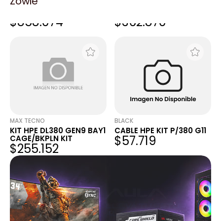
Zowie
HPE DL36X GEN10+ HIGH
HPE DL360 GEN11 HIGH
PERF FAN KIT
PERF HEAT SINK KIT
$858.074
$362.870
MAX TECNO
BLACK
KIT HPE DL380 GEN9 BAY1
CABLE HPE KIT P/380 G11
$57.719
CAGE/BKPLN KIT
$255.152