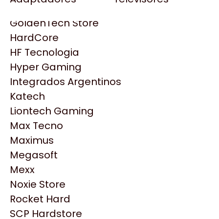
Gezatek
Gigabyte Aorus
GoldenTech Store
HP
HardCore
HyperX
HF Tecnologia
INNO3D
Hyper Gaming
Intel
Integrados Argentinos
Kingston
Katech
Lenovo
Liontech Gaming
Logitech
Max Tecno
MSI
Maximus
NVIDIA GeForce
Productos
Megasoft
NZXT
Mexx
PNY
Noxie Store
Similares
Palit
Rocket Hard
Philips
SCP Hardstore
Explorá más productos similares