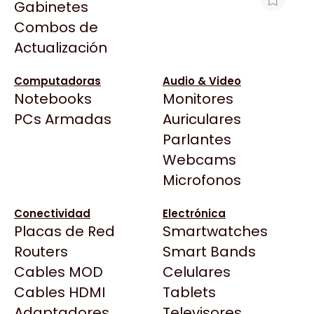
Gabinetes
Arkham
Combos de
HPE DL380/DL560 G11 HIGH PERF 2U
Asrock
Actualización
HS KIT
Asus
$280.832
BenQ
Computadoras
Audio & Video
Ver producto en la página de Max Tecno
Notebooks
Monitores
CX
Todas las Tiendas
PCs Armadas
Auriculares
Cooler Master
37 Bytes
Parlantes
Corsair
Acuario Insumos
Webcams
Cougar
ArmyTech
Microfonos
Crucial
Backup Computación
Deepcool
Conectividad
Electrónica
Click Gaming
Dell
Placas de Red
Smartwatches
Compufan Store
EVGA
Routers
Smart Bands
Dinobyte
Gamemax
Cables MOD
Celulares
Full H4rd
Genesis
Cables HDMI
Tablets
Gaming City
Adaptadores
Genius
Televisores