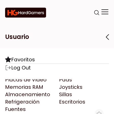
Categorías
Marcas
Tiendas
Usuario
Componentes
Accesorios
Todas las Marcas
Destacadas
Favoritos
Motherboards
Teclados
AMD
Log Out
Microprocesadores
Mouse
AOC
Placas de Video
Pads
AULA
Memorias RAM
Joysticks
Acer
Almacenamiento
Sillas
Adata
Refrigeración
Escritorios
AeroCool
Fuentes
Antec