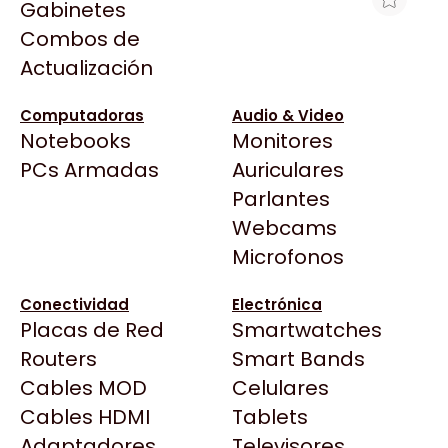
Gabinetes
Arkham
Combos de
HP 14 CAB NEGRO C4920A P/HP
Asrock
Actualización
CP1160 VENCIDO
Asus
$3.207
BenQ
Computadoras
Audio & Video
Ver producto en la página de Max Tecno
Notebooks
Monitores
CX
Todas las Tiendas
PCs Armadas
Auriculares
Cooler Master
37 Bytes
Parlantes
Corsair
Acuario Insumos
Webcams
Cougar
ArmyTech
Microfonos
Crucial
Backup Computación
Deepcool
Conectividad
Electrónica
Click Gaming
Dell
Placas de Red
Smartwatches
Compufan Store
EVGA
Routers
Smart Bands
Dinobyte
Gamemax
Cables MOD
Celulares
Full H4rd
Genesis
Cables HDMI
Tablets
Gaming City
Adaptadores
Genius
Televisores