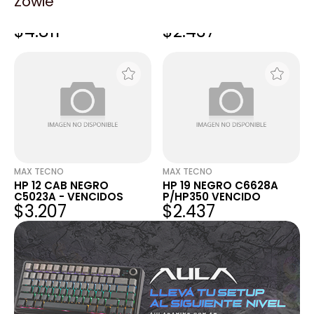
Zowie
HP 14 CAB AMARILLO
HP 14 CAB MAGENTA
C4923A P/HPCP1160
C4922A P/HPCP1160 -
$4.811
$2.437
VENCIDO
VENCIDO
MAX TECNO
MAX TECNO
HP 12 CAB NEGRO
HP 19 NEGRO C6628A
C5023A - VENCIDOS
P/HP350 VENCIDO
$3.207
$2.437