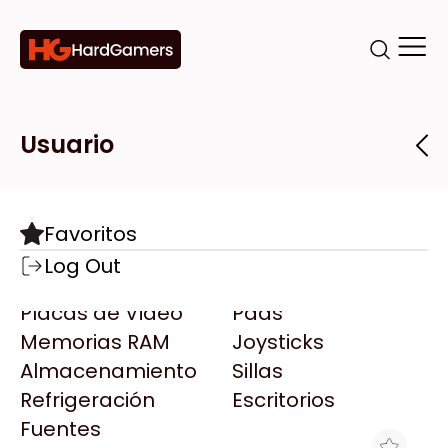
Categorías
Marcas
Tiendas
Usuario
Componentes
Accesorios
Todas las Marcas
Destacadas
Favoritos
Motherboards
Teclados
AMD
Log Out
Microprocesadores
Mouse
AOC
Placas de Video
Pads
AULA
Memorias RAM
Joysticks
Acer
Almacenamiento
Sillas
Adata
Refrigeración
Escritorios
AeroCool
Fuentes
Antec