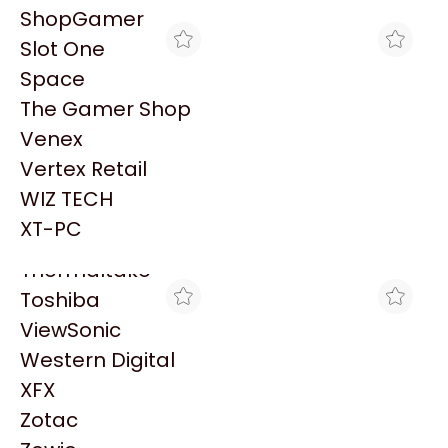
PowerColor
ShopGamer
Razer
Slot One
Redragon
Space
Samsung
The Gamer Shop
Sandisk
Venex
Sapphire
Vertex Retail
Seagate
MAX TECNO
MAX TECNO
WIZ TECH
HP 14 CAB MAGENTA
HP 14 CAB CIAN C4921A
Sentey
C4922A P/HPCP1160
P/HPCP1160 VENCIDO
XT-PC
$3.207
$3.207
VENCIDO
Solarmax
Thermaltake
Toshiba
ViewSonic
Western Digital
XFX
Zotac
MAX TECNO
MAX TECNO