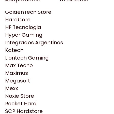
Gezatek
Gigabyte Aorus
GoldenTech Store
HP
HardCore
HyperX
HF Tecnologia
INNO3D
Hyper Gaming
Intel
Integrados Argentinos
Kingston
Katech
Lenovo
Liontech Gaming
Logitech
Max Tecno
MSI
Maximus
NVIDIA GeForce
Productos
Megasoft
NZXT
Mexx
PNY
Noxie Store
Similares
Palit
Rocket Hard
Philips
SCP Hardstore
Explorá más productos similares