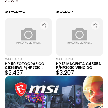
Zowie
TONER ALTERNATIVO HP
HP 12 CAB NEGRO
226A NEGRO P/HP
C5023A - VENCIDOS
$14.249
$3.207
LASERJET M402 MFP
M426
MAX TECNO
MAX TECNO
HP 99 FOTOGRAFICO
HP 12 MAGENTA C4805A
C9369WL P/HP7310
P/HP3000 VENCIDO
$2.437
$3.207
VENCIDO