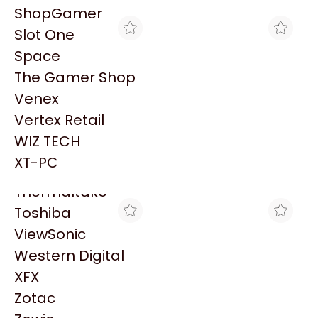
PowerColor
ShopGamer
Razer
Slot One
Redragon
Space
Samsung
The Gamer Shop
Sandisk
Venex
Sapphire
Vertex Retail
Seagate
MAX TECNO
MAX TECNO
WIZ TECH
HP 14 CAB NEGRO
HP 91 NEGRO FOTO
Sentey
C4920A P/HP CP1160
C9465A P/Z6100 F
XT-PC
$3.207
$6.394
VENCIDO
VENCIDO
Solarmax
Thermaltake
Toshiba
ViewSonic
Western Digital
XFX
Zotac
VENEX
MAX TECNO