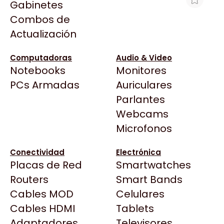
Gabinetes
Arkham
Combos de
HP 19 NEGRO C6628A P/HP350
Asrock
Actualización
VENCIDO
Asus
$2.437
BenQ
Computadoras
Audio & Video
Ver producto en la página de Max Tecno
Notebooks
Monitores
CX
Todas las Tiendas
PCs Armadas
Auriculares
Cooler Master
37 Bytes
Parlantes
Corsair
Acuario Insumos
Webcams
Cougar
ArmyTech
Microfonos
Crucial
Backup Computación
Deepcool
Conectividad
Electrónica
Click Gaming
Dell
Placas de Red
Smartwatches
Compufan Store
EVGA
Routers
Smart Bands
Dinobyte
Gamemax
Cables MOD
Celulares
Full H4rd
Genesis
Cables HDMI
Tablets
Gaming City
Adaptadores
Genius
Televisores