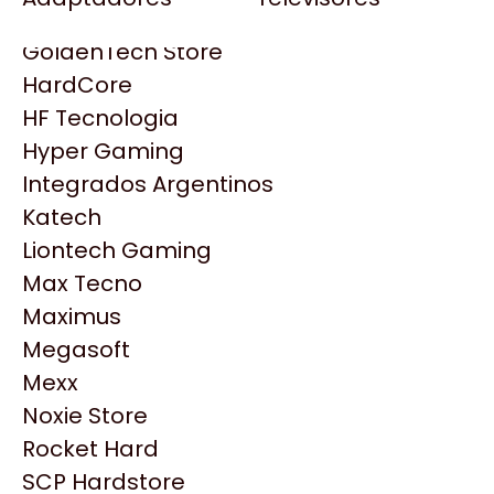
Gezatek
Gigabyte Aorus
GoldenTech Store
HP
HardCore
HyperX
HF Tecnologia
INNO3D
Hyper Gaming
Intel
Integrados Argentinos
Kingston
Katech
Lenovo
Liontech Gaming
Logitech
Max Tecno
MSI
Maximus
NVIDIA GeForce
Productos
Megasoft
NZXT
Mexx
PNY
Noxie Store
Similares
Palit
Rocket Hard
Philips
SCP Hardstore
Explorá más productos similares