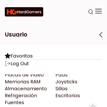
Categorías
Marcas
Tiendas
Usuario
Componentes
Accesorios
Todas las Marcas
Destacadas
Favoritos
Motherboards
Teclados
AMD
Log Out
Microprocesadores
Mouse
AOC
Placas de Video
Pads
AULA
Memorias RAM
Joysticks
Acer
Almacenamiento
Sillas
Adata
Refrigeración
Escritorios
AeroCool
Fuentes
Antec