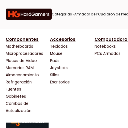
Categorías
Armador de PC
Bajaron de Prec
orías
Componentes
Accesorios
Computadora
AMD
CX
37 Bytes
Gigabyte Ao
Tiendas destacadas
or de
Motherboards
Teclados
Notebooks
AOC
Cooler Master
Acuario Insumos
HP
Microprocesadores
Mouse
PCs Armadas
AULA
Corsair
ArmyTech
HyperX
Placas de Video
Pads
Acer
Cougar
Backup Computación
INNO3D
Memorias RAM
Joysticks
on de
Adata
Crucial
Click Gaming
Intel
Almacenamiento
Sillas
AeroCool
Deepcool
Compufan Store
Kingston
Antec
Dell
Dinobyte
Lenovo
Refrigeración
Escritorios
Arkham
EVGA
Full H4rd
Logitech
Fuentes
as
Asrock
Gamemax
Gaming City
MSI
Gabinetes
Asus
Genesis
Gezatek
NVIDIA GeFo
Combos de
BenQ
Genius
GoldenTech Store
NZXT
s
Actualización