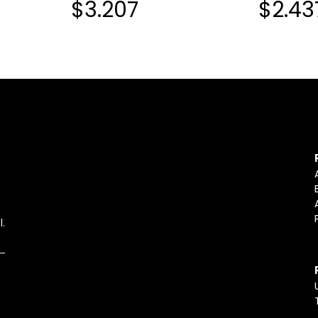
$3.207
$2.43
l.