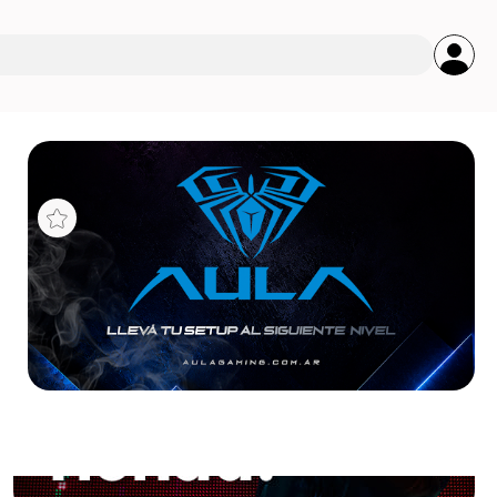
s
9WL