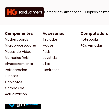
Categorías
Armador de PC
Bajaron de Prec
orías
Componentes
Accesorios
Computadora
AMD
CX
37 Bytes
Gigabyte Ao
Tiendas destacadas
or de
Motherboards
Teclados
Notebooks
AOC
Cooler Master
Acuario Insumos
HP
Microprocesadores
Mouse
PCs Armadas
AULA
Corsair
ArmyTech
HyperX
Placas de Video
Pads
Acer
Cougar
Backup Computación
INNO3D
Memorias RAM
Joysticks
on de
Adata
Crucial
Click Gaming
Intel
Almacenamiento
Sillas
AeroCool
Deepcool
Compufan Store
Kingston
Antec
Dell
Dinobyte
Lenovo
Refrigeración
Escritorios
Arkham
EVGA
Full H4rd
Logitech
Fuentes
as
Asrock
Gamemax
Gaming City
MSI
Gabinetes
Asus
Genesis
Gezatek
NVIDIA GeFo
Combos de
BenQ
Genius
GoldenTech Store
NZXT
s
Actualización