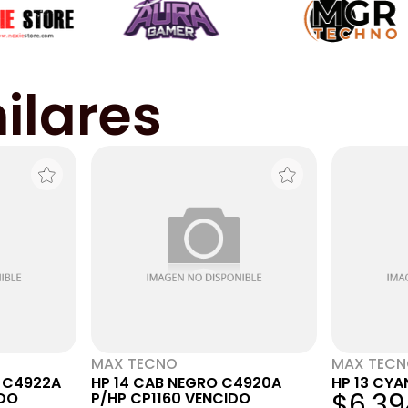
ilares
MAX TECNO
MAX TEC
 C4922A
HP 14 CAB NEGRO C4920A
HP 13 CYA
$6.39
IDO
P/HP CP1160 VENCIDO