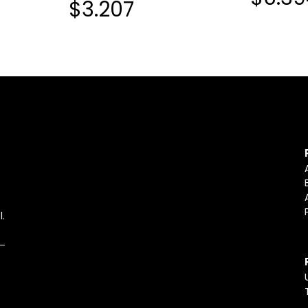
$3.207
l.