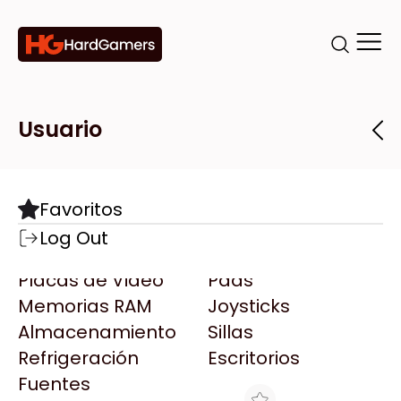
Categorías
Marcas
Tiendas
Usuario
Componentes
Accesorios
Todas las Marcas
Destacadas
Favoritos
Motherboards
Teclados
AMD
Log Out
Microprocesadores
Mouse
AOC
Placas de Video
Pads
AULA
Memorias RAM
Joysticks
Acer
Almacenamiento
Sillas
Adata
Refrigeración
Escritorios
AeroCool
Fuentes
Antec