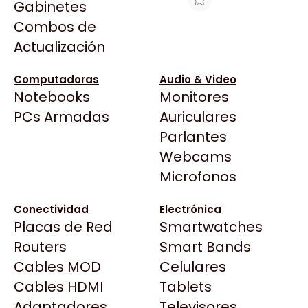
Gabinetes
Arkham
Combos de
HT FACE PLATE SICA MARFIL
Asrock
Actualización
Asus
$2.007
BenQ
Ver producto en la página de Max Tecno
Computadoras
Audio & Video
Notebooks
Monitores
CX
Todas las Tiendas
PCs Armadas
Auriculares
Cooler Master
37 Bytes
Parlantes
Corsair
Acuario Insumos
Webcams
Cougar
ArmyTech
Microfonos
Crucial
Backup Computación
Deepcool
Conectividad
Electrónica
Click Gaming
Dell
Placas de Red
Smartwatches
Compufan Store
EVGA
Routers
Smart Bands
Dinobyte
Gamemax
Cables MOD
Celulares
Full H4rd
Genesis
Cables HDMI
Tablets
Gaming City
Adaptadores
Genius
Televisores