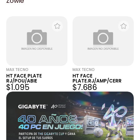
Zowie
PLATE.ADAPT/JELUZ
PLATE.ADAP/PLASNAVI
$296
$296
MAX TECNO
MAX TECNO
HT FACE PLATE
HT FACE
RJ/POU/ABIE
PLATE.RJ/AMP/CERR
$1.095
$7.686