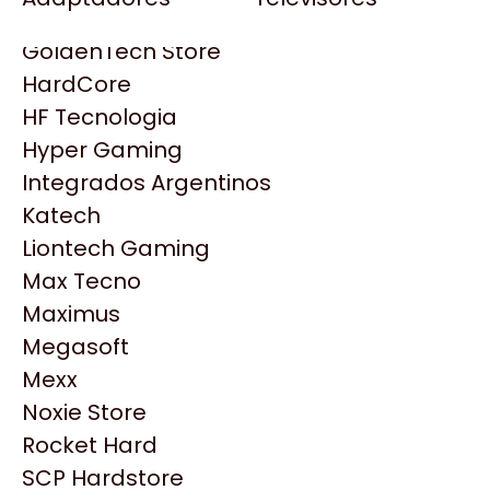
Gezatek
Gigabyte Aorus
GoldenTech Store
HP
HardCore
HyperX
HF Tecnologia
INNO3D
Hyper Gaming
Intel
Integrados Argentinos
Kingston
Katech
Lenovo
Liontech Gaming
Logitech
Max Tecno
MSI
Maximus
Productos
NVIDIA GeForce
Megasoft
NZXT
Mexx
Similares
PNY
Noxie Store
Palit
Rocket Hard
Philips
Explorá más productos similares
SCP Hardstore