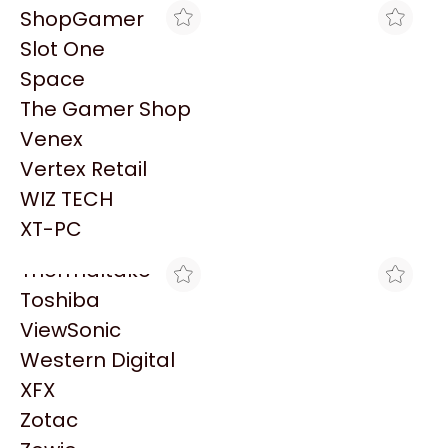
PowerColor
ShopGamer
Razer
Slot One
Redragon
Space
Samsung
The Gamer Shop
Sandisk
Venex
Sapphire
MAX TECNO
MAX TECNO
Vertex Retail
HT FACE PLATE SICA
HT FACE PLATE DOB.
Seagate
MARFIL
SHUKO
WIZ TECH
Sentey
$296
$502
XT-PC
Solarmax
Thermaltake
Toshiba
ViewSonic
Western Digital
XFX
MAX TECNO
MAX TECNO
Zotac
HT FACE
HT FACE