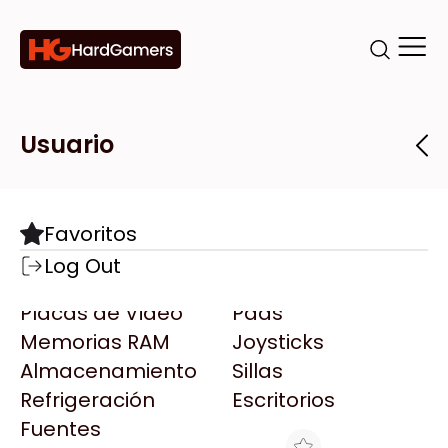
Categorías
Marcas
Tiendas
Usuario
Componentes
Accesorios
Todas las Marcas
Destacadas
Favoritos
Motherboards
Teclados
AMD
Log Out
Microprocesadores
Mouse
AOC
Placas de Video
Pads
AULA
Memorias RAM
Joysticks
Acer
Almacenamiento
Sillas
Adata
Refrigeración
Escritorios
AeroCool
Fuentes
Antec