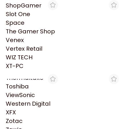
PowerColor
ShopGamer
Razer
Slot One
Redragon
Space
Samsung
The Gamer Shop
Sandisk
Venex
Sapphire
MAX TECNO
MAX TECNO
Vertex Retail
HT FACE PLATE SICA
HT FACE
Seagate
MARFIL
PLATE.ADAP/PLASNAVI
WIZ TECH
Sentey
$296
$296
XT-PC
Solarmax
Thermaltake
Toshiba
ViewSonic
Western Digital
XFX
MAX TECNO
MAX TECNO
Zotac
HT FACE PLATE SICA
HT FACE PLATE DOB.