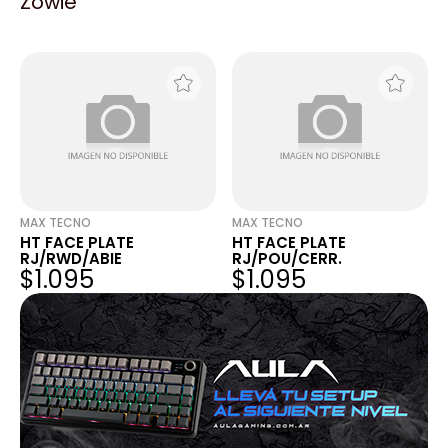
Zowie
MARFIL
SHUKO
$2.007
$502
MAX TECNO
MAX TECNO
HT FACE PLATE
HT FACE PLATE
RJ/RWD/ABIE
RJ/POU/CERR.
$1.095
$1.095