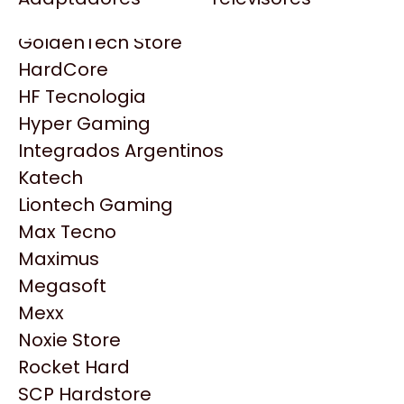
Gezatek
Gigabyte Aorus
GoldenTech Store
HP
HardCore
HyperX
HF Tecnologia
INNO3D
Hyper Gaming
Intel
Integrados Argentinos
Kingston
Katech
Lenovo
Liontech Gaming
Logitech
Max Tecno
MSI
Maximus
Productos
NVIDIA GeForce
Megasoft
NZXT
Mexx
Similares
PNY
Noxie Store
Palit
Rocket Hard
Philips
Explorá más productos similares
SCP Hardstore