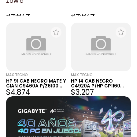
Zowie
HP 91 CAB NEGRO FOTO
HP 91 CAB MAG Y
Y LIGHT GRIS C9463A
AMARILLO C9461A
$4.874
$4.874
P/Z6100
P/Z6100
MAX TECNO
MAX TECNO
HP 91 CAB NEGRO MATE Y
HP 14 CAB NEGRO
CIAN C9460A P/Z6100
C4920A P/HP CP1160
$4.874
$3.207
VENCI
VENCIDO