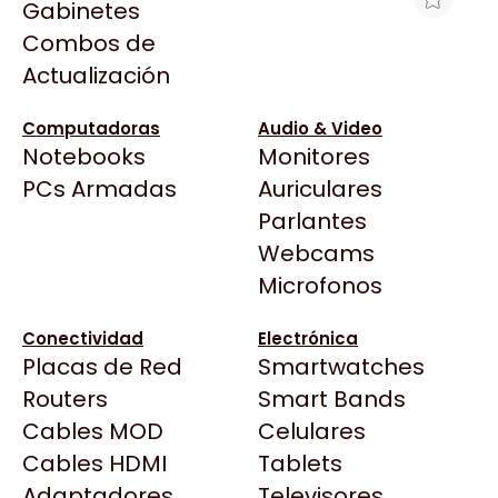
Gabinetes
Arkham
Combos de
HP 91 LIGHT GRIS C9466A P/Z6100 F
Asrock
Actualización
VENCIDO
Asus
$6.394
BenQ
Computadoras
Audio & Video
Ver producto en la página de Max Tecno
Notebooks
Monitores
CX
Todas las Tiendas
PCs Armadas
Auriculares
Cooler Master
37 Bytes
Parlantes
Corsair
Acuario Insumos
Webcams
Cougar
ArmyTech
Microfonos
Crucial
Backup Computación
Deepcool
Conectividad
Electrónica
Click Gaming
Dell
Placas de Red
Smartwatches
Compufan Store
EVGA
Routers
Smart Bands
Dinobyte
Gamemax
Cables MOD
Celulares
Full H4rd
Genesis
Cables HDMI
Tablets
Gaming City
Adaptadores
Genius
Televisores