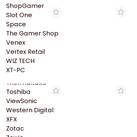
PowerColor
ShopGamer
Razer
Slot One
Redragon
Space
Samsung
The Gamer Shop
Sandisk
Venex
Sapphire
Vertex Retail
Seagate
MAX TECNO
MAX TECNO
WIZ TECH
HP 91 NEGRO FOTO
HP 91 LIGHT CIAN
Sentey
C9465A P/Z6100 F
C9470A P/Z6100 F
XT-PC
$6.394
$5.082
VENCIDO
VENCIDA
Solarmax
Thermaltake
Toshiba
ViewSonic
Western Digital
XFX
Zotac
MAX TECNO
MAX TECNO