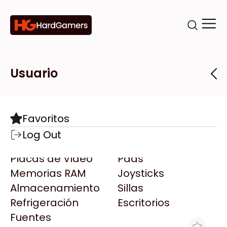
Categorías
Marcas
Tiendas
Usuario
Componentes
Accesorios
Todas las Marcas
Destacadas
Favoritos
Motherboards
Teclados
AMD
Log Out
Microprocesadores
Mouse
AOC
Placas de Video
Pads
AULA
Memorias RAM
Joysticks
Acer
Almacenamiento
Sillas
Adata
Refrigeración
Escritorios
AeroCool
Fuentes
Antec