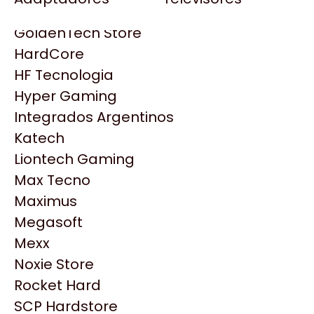
Gezatek
Gigabyte Aorus
GoldenTech Store
HP
HardCore
HyperX
HF Tecnologia
INNO3D
Hyper Gaming
Intel
Integrados Argentinos
Kingston
Katech
Lenovo
Liontech Gaming
Logitech
Max Tecno
MSI
Maximus
NVIDIA GeForce
Productos
Megasoft
NZXT
Mexx
PNY
Noxie Store
Similares
Palit
Rocket Hard
Philips
SCP Hardstore
Explorá más productos similares