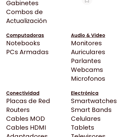
Gabinetes
Arkham
Combos de
HT FACEPLATE TAPA CIEGA
Asrock
Actualización
Asus
$411
BenQ
Ver producto en la página de Max Tecno
Computadoras
Audio & Video
Notebooks
Monitores
CX
Todas las Tiendas
PCs Armadas
Auriculares
Cooler Master
37 Bytes
Parlantes
Corsair
Acuario Insumos
Webcams
Cougar
ArmyTech
Microfonos
Crucial
Backup Computación
Deepcool
Conectividad
Electrónica
Click Gaming
Dell
Placas de Red
Smartwatches
Compufan Store
EVGA
Routers
Smart Bands
Dinobyte
Gamemax
Cables MOD
Celulares
Full H4rd
Genesis
Cables HDMI
Tablets
Gaming City
Adaptadores
Genius
Televisores