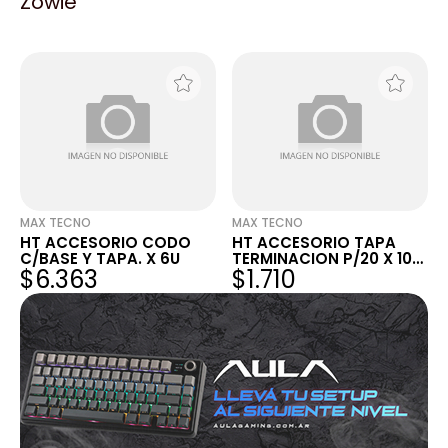
Zowie
FINAL P/27X30 - X 25U
14X7MM COLOR MARFIL
$4.652
$1.574
X25U
MAX TECNO
MAX TECNO
HT ACCESORIO CODO
HT ACCESORIO TAPA
C/BASE Y TAPA. X 6U
TERMINACION P/20 X 10
$6.363
$1.710
MM - X25U