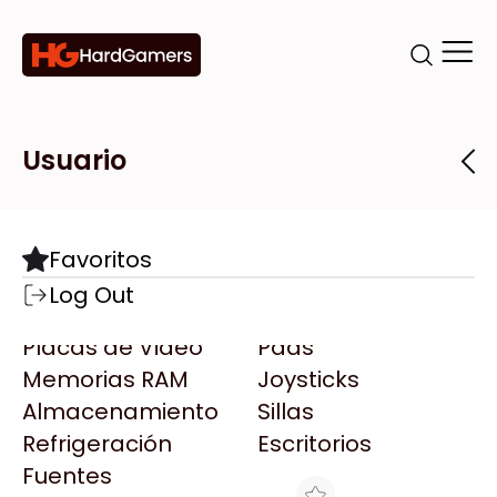
Categorías
Marcas
Tiendas
Usuario
Componentes
Accesorios
Todas las Marcas
Destacadas
Favoritos
Motherboards
Teclados
AMD
Log Out
Microprocesadores
Mouse
AOC
Placas de Video
Pads
AULA
Memorias RAM
Joysticks
Acer
Almacenamiento
Sillas
Adata
Refrigeración
Escritorios
AeroCool
Fuentes
Antec