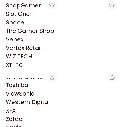
PowerColor
ShopGamer
Razer
Slot One
Redragon
Space
Samsung
The Gamer Shop
Sandisk
Venex
Sapphire
MAX TECNO
MAX TECNO
Vertex Retail
HT ACCESORIO TAPA
HT TAPA FINAL MARFIL
Seagate
TERMINAL X 10U
ALUMINIO X 2U
WIZ TECH
Sentey
$6.477
$1.277
XT-PC
Solarmax
Thermaltake
Toshiba
ViewSonic
Western Digital
XFX
MAX TECNO
MAX TECNO
Zotac
HT ACCESORIO TAPA
HT TAPA FINAL DE CANAL