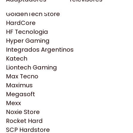
Gezatek
Gigabyte Aorus
GoldenTech Store
HP
HardCore
HyperX
HF Tecnologia
INNO3D
Hyper Gaming
Intel
Integrados Argentinos
Kingston
Katech
Lenovo
Liontech Gaming
Logitech
Max Tecno
MSI
Maximus
Productos
NVIDIA GeForce
Megasoft
NZXT
Mexx
Similares
PNY
Noxie Store
Palit
Rocket Hard
Philips
Explorá más productos similares
SCP Hardstore