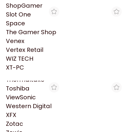
PowerColor
ShopGamer
Razer
Slot One
Redragon
Space
Samsung
The Gamer Shop
Sandisk
Venex
Sapphire
Vertex Retail
Seagate
MAX TECNO
MAX TECNO
WIZ TECH
LN PANTUM BP2300W
MFL PANTUM BM2300NW
Sentey
22PPM 1200 X 1200 DPI
22PPM 1200 X 1200 DPI
XT-PC
$171.094
$266.945
USB WIFI
USB WIFI
Solarmax
Thermaltake
Toshiba
ViewSonic
Western Digital
XFX
Zotac
MAX TECNO
MAX TECNO