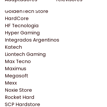
Gezatek
Gigabyte Aorus
GoldenTech Store
HP
HardCore
HyperX
HF Tecnologia
INNO3D
Hyper Gaming
Intel
Integrados Argentinos
Kingston
Katech
Lenovo
Liontech Gaming
Logitech
Max Tecno
MSI
Maximus
NVIDIA GeForce
Productos
Megasoft
NZXT
Mexx
PNY
Noxie Store
Similares
Palit
Rocket Hard
Philips
SCP Hardstore
Explorá más productos similares