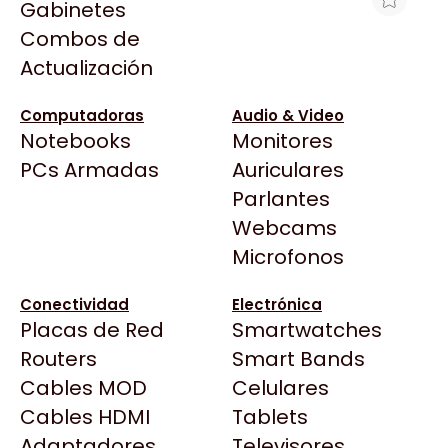
Gabinetes
Arkham
Combos de
LN PANTUM P2509W 22PPM 1200 X
Asrock
Actualización
1200 DPI USB WIFI
Asus
$171.094
BenQ
Computadoras
Audio & Video
Ver producto en la página de Max Tecno
Notebooks
Monitores
CX
Todas las Tiendas
PCs Armadas
Auriculares
Cooler Master
37 Bytes
Parlantes
Corsair
Acuario Insumos
Webcams
Cougar
ArmyTech
Microfonos
Crucial
Backup Computación
Deepcool
Conectividad
Electrónica
Click Gaming
Dell
Placas de Red
Smartwatches
Compufan Store
EVGA
Routers
Smart Bands
Dinobyte
Gamemax
Cables MOD
Celulares
Full H4rd
Genesis
Cables HDMI
Tablets
Gaming City
Adaptadores
Genius
Televisores