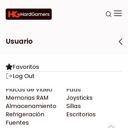
Categorías
Marcas
Tiendas
Usuario
Componentes
Accesorios
Todas las Marcas
Destacadas
Favoritos
Motherboards
Teclados
AMD
Log Out
Microprocesadores
Mouse
AOC
Placas de Video
Pads
AULA
Memorias RAM
Joysticks
Acer
Almacenamiento
Sillas
Adata
Refrigeración
Escritorios
AeroCool
Fuentes
Antec