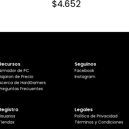
$4.652
25U
Recursos
Seguinos
Armador de PC
Facebook
Bajaron de Precio
Instagram
Acerca de HardGamers
Preguntas Frecuentes
Registro
Legales
Usuarios
Política de Privacidad
Tiendas
Términos y Condiciones