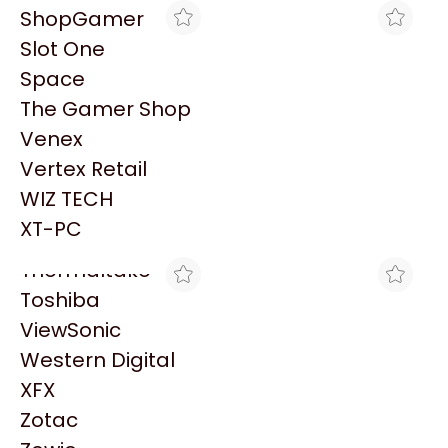
PowerColor
ShopGamer
Razer
Slot One
Redragon
Space
Samsung
The Gamer Shop
Sandisk
Venex
Sapphire
MAX TECNO
MAX TECNO
Vertex Retail
HT FACE PLATE
HT FACE PLATE
Seagate
RJ/POU/CERR.
RJ/RWD/CERR
WIZ TECH
Sentey
$1.095
$1.095
XT-PC
Solarmax
Thermaltake
Toshiba
ViewSonic
Western Digital
XFX
MAX TECNO
MAX TECNO
Zotac
HT FACE PLATE
HT FACE PLATE