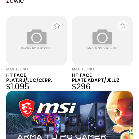
Zowie
RJ/POU/ABIE
RJ/RWD/ABIE
$1.095
$1.095
MAX TECNO
MAX TECNO
HT FACE
HT FACE
PLAT.RJ/LUC/CERR.
PLATE.ADAPT/JELUZ
$1.095
$296