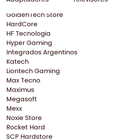
Gezatek
Gigabyte Aorus
GoldenTech Store
HP
HardCore
HyperX
HF Tecnologia
INNO3D
Hyper Gaming
Intel
Integrados Argentinos
Kingston
Katech
Lenovo
Liontech Gaming
Logitech
Max Tecno
MSI
Maximus
Productos
NVIDIA GeForce
Megasoft
NZXT
Mexx
Similares
PNY
Noxie Store
Palit
Rocket Hard
Philips
Explorá más productos similares
SCP Hardstore