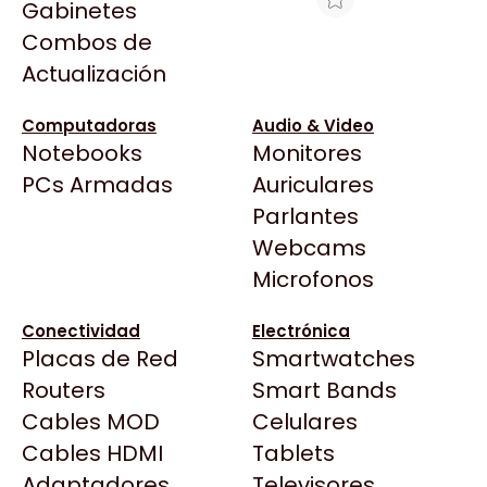
Gabinetes
Arkham
Combos de
HT FACE PLATE.RJ/AMP/CERR
Asrock
Actualización
Asus
$7.686
BenQ
Ver producto en la página de Max Tecno
Computadoras
Audio & Video
Notebooks
Monitores
CX
Todas las Tiendas
PCs Armadas
Auriculares
Cooler Master
37 Bytes
Parlantes
Corsair
Acuario Insumos
Webcams
Cougar
ArmyTech
Microfonos
Crucial
Backup Computación
Deepcool
Conectividad
Electrónica
Click Gaming
Dell
Placas de Red
Smartwatches
Compufan Store
EVGA
Routers
Smart Bands
Dinobyte
Gamemax
Cables MOD
Celulares
Full H4rd
Genesis
Cables HDMI
Tablets
Gaming City
Adaptadores
Genius
Televisores