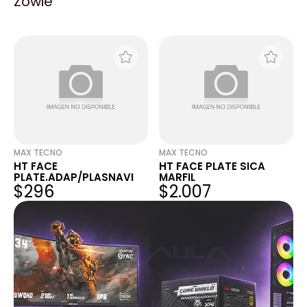
Zowie
RJ/POU/CERR.
PLATE.RJ/AMP/CERR
$1.095
$7.686
MAX TECNO
MAX TECNO
HT FACE
HT FACE PLATE SICA
PLATE.ADAP/PLASNAVI
MARFIL
$296
$2.007