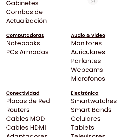
Gabinetes
Arkham
Combos de
HT FACE PLATE RJ/RWD/ABIE
Asrock
Actualización
Asus
$1.095
BenQ
Ver producto en la página de Max Tecno
Computadoras
Audio & Video
Notebooks
Monitores
CX
Todas las Tiendas
PCs Armadas
Auriculares
Cooler Master
37 Bytes
Parlantes
Corsair
Acuario Insumos
Webcams
Cougar
ArmyTech
Microfonos
Crucial
Backup Computación
Deepcool
Conectividad
Electrónica
Click Gaming
Dell
Placas de Red
Smartwatches
Compufan Store
EVGA
Routers
Smart Bands
Dinobyte
Gamemax
Cables MOD
Celulares
Full H4rd
Genesis
Cables HDMI
Tablets
Gaming City
Adaptadores
Genius
Televisores