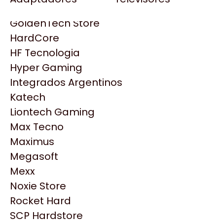
Gezatek
Gigabyte Aorus
GoldenTech Store
HP
HardCore
HyperX
HF Tecnologia
INNO3D
Hyper Gaming
Intel
Integrados Argentinos
Kingston
Katech
Lenovo
Liontech Gaming
Logitech
Max Tecno
MSI
Maximus
Productos
NVIDIA GeForce
Megasoft
NZXT
Mexx
Similares
PNY
Noxie Store
Palit
Rocket Hard
Philips
Explorá más productos similares
SCP Hardstore