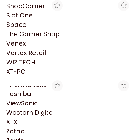
PowerColor
ShopGamer
Razer
Slot One
Redragon
Space
Samsung
The Gamer Shop
Sandisk
Venex
Sapphire
MAX TECNO
MAX TECNO
Vertex Retail
HT FACE PLATE
HT FACE PLATE
Seagate
RJ/RWD/CERR
RJ/POU/ABIE
WIZ TECH
Sentey
$1.095
$1.095
XT-PC
Solarmax
Thermaltake
Toshiba
ViewSonic
Western Digital
XFX
MAX TECNO
MAX TECNO
Zotac
HT FACE PLATE
HT FACE