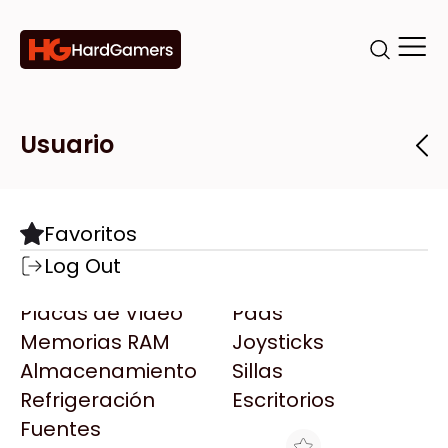
Categorías
Marcas
Tiendas
Usuario
Componentes
Accesorios
Todas las Marcas
Destacadas
Favoritos
Motherboards
Teclados
AMD
Log Out
Microprocesadores
Mouse
AOC
Placas de Video
Pads
AULA
Memorias RAM
Joysticks
Acer
Almacenamiento
Sillas
Adata
Refrigeración
Escritorios
AeroCool
Fuentes
Antec