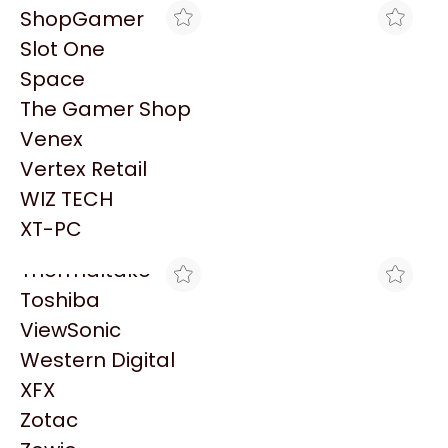
PowerColor
ShopGamer
Razer
Slot One
Redragon
Space
Samsung
The Gamer Shop
Sandisk
Venex
Sapphire
MAX TECNO
MAX TECNO
Vertex Retail
HT ACCESORIO CURVA
HT ACCESORIO CURVA
Seagate
PLANA 90? P/18X21 -
PLANA 90? P/30 X 40MM
WIZ TECH
Sentey
$1.779
$5.405
X25U
- X 25U
XT-PC
Solarmax
Thermaltake
Toshiba
ViewSonic
Western Digital
XFX
MAX TECNO
MAX TECNO
Zotac
HT ACCESORIO CURVA
HT SEPARADOR