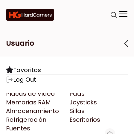
Categorías
Marcas
Tiendas
Usuario
Componentes
Accesorios
Todas las Marcas
Destacadas
Favoritos
Motherboards
Teclados
AMD
Log Out
Microprocesadores
Mouse
AOC
Placas de Video
Pads
AULA
Memorias RAM
Joysticks
Acer
Almacenamiento
Sillas
Adata
Refrigeración
Escritorios
AeroCool
Fuentes
Antec