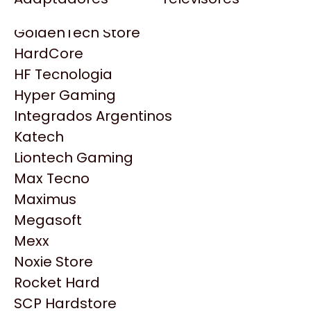
Gezatek
Gigabyte Aorus
GoldenTech Store
HP
HardCore
HyperX
HF Tecnologia
INNO3D
Hyper Gaming
Intel
Integrados Argentinos
Kingston
Katech
Lenovo
Liontech Gaming
Logitech
Max Tecno
MSI
Maximus
Productos
NVIDIA GeForce
Megasoft
NZXT
Mexx
Similares
PNY
Noxie Store
Palit
Rocket Hard
Philips
Explorá más productos similares
SCP Hardstore