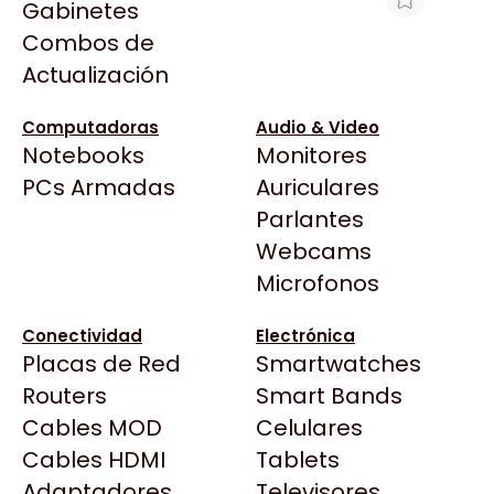
Gabinetes
Arkham
Combos de
HT CURVA PLANA UNICANAL MARFIL
Asrock
Actualización
Asus
$2.281
BenQ
Ver producto en la página de Max Tecno
Computadoras
Audio & Video
Notebooks
Monitores
CX
Todas las Tiendas
PCs Armadas
Auriculares
Cooler Master
37 Bytes
Parlantes
Corsair
Acuario Insumos
Webcams
Cougar
ArmyTech
Microfonos
Crucial
Backup Computación
Deepcool
Conectividad
Electrónica
Click Gaming
Dell
Placas de Red
Smartwatches
Compufan Store
EVGA
Routers
Smart Bands
Dinobyte
Gamemax
Cables MOD
Celulares
Full H4rd
Genesis
Cables HDMI
Tablets
Gaming City
Adaptadores
Genius
Televisores