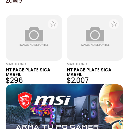
Zowie
PLANA 90? P/14 X 7MM X
UNICANAL PARA
$1.574
$7.298
25U
UNICANAL 100X50MM
MAX TECNO
MAX TECNO
HT FACE PLATE SICA
HT FACE PLATE SICA
MARFIL
MARFIL
$296
$2.007